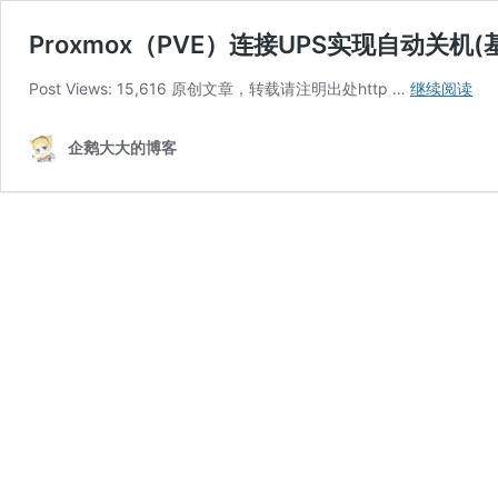
Proxmox（PVE）连接UPS实现自动关机(
Pr
Post Views: 15,616 原创文章，转载请注明出处http …
继续阅读
连
接
企鹅大大的博客
UP
实
现
自
动
关
机
(基
于
AP