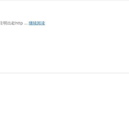
爱
请注明出处http …
继续阅读
快
(Ikuai)+Openwrt
下
使
用
IPv6