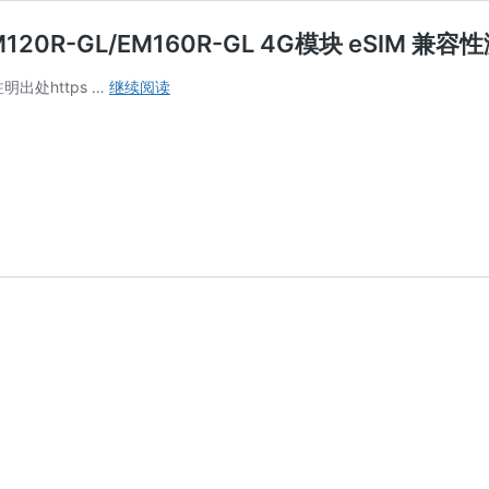
EM120R-GL/EM160R-GL 4G模块 eSIM 兼容性
Quectel
注明出处https …
继续阅读
EC20-
CE/EM05-
CE/EM12-
G/EM120R-
GL/EM160R-
GL
4G
模
块
eSIM
兼
容
性
测
试
Windows/Linux