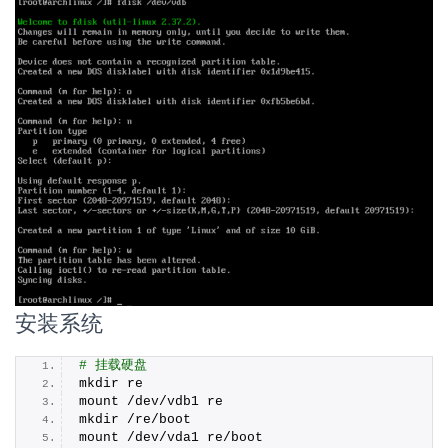
安装系统
# 挂载硬盘
mkdir re
mount /dev/vdb1 re
mkdir /re/boot
mount /dev/vda1 re/boot