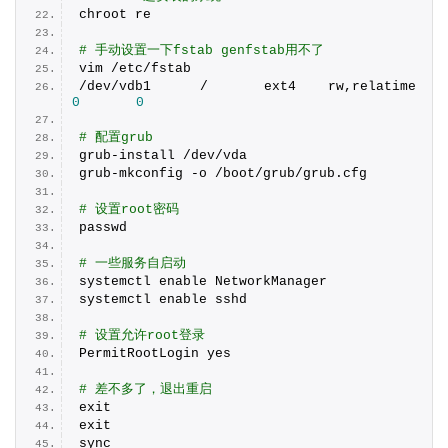
chroot re
# 手动设置一下fstab genfstab用不了
vim /etc/fstab
/dev/vdb1	/	ext4	rw,relatime	
0
0
# 配置grub
grub-install /dev/vda
grub-mkconfig -o /boot/grub/grub.
cfg
# 设置root密码
passwd
# 一些服务自启动
systemctl enable NetworkManager
systemctl enable sshd
# 设置允许root登录
PermitRootLogin yes
# 差不多了，退出重启
exit
exit
sync