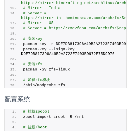
https://mirror.biocrafting.net/archlinux/archzf
# Mirror - India
# Server = 
https://mirror.in.themindsmaze.com/archzfs/$rep
# Mirror - US
# Server = https://zxcvfdsa.com/archzfs/$repo/
# 安装key
pacman-key -r DDF7DB817396A49B2A2723F7403BD972
pacman-key --lsign-key 
DDF7DB817396A49B2A2723F7403BD972F75D9D76
# 安装zfs
pacman -Sy zfs-linux
# 加载zfs模块
/sbin/modprobe zfs
配置系统
# 挂载zpoool
zpool import zroot -R /mnt
# 挂载/boot