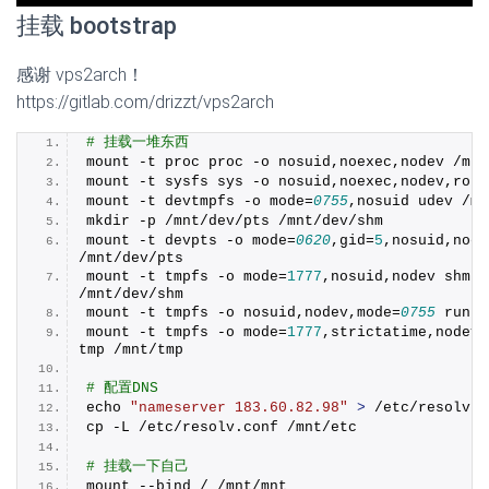
挂载 bootstrap
感谢 vps2arch！
https://gitlab.com/drizzt/vps2arch
# 挂载一堆东西
mount -t proc proc -o nosuid,noexec,nodev /mnt
mount -t sysfs sys -o nosuid,noexec,nodev,ro /
mount -t devtmpfs -o mode=
0755
,nosuid udev /mn
mkdir -p /mnt/dev/pts /mnt/dev/shm
mount -t devpts -o mode=
0620
,gid=
5
,nosuid,noex
/mnt/dev/pts
mount -t tmpfs -o mode=
1777
,nosuid,nodev shm 
/mnt/dev/shm
mount -t tmpfs -o nosuid,nodev,mode=
0755
 run /
mount -t tmpfs -o mode=
1777
,strictatime,nodev,
tmp /mnt/tmp
# 配置DNS
echo 
"nameserver 183.60.82.98"
>
 /etc/resolv.
c
cp -L /etc/resolv.
conf
 /mnt/etc
# 挂载一下自己
mount --bind / /mnt/mnt