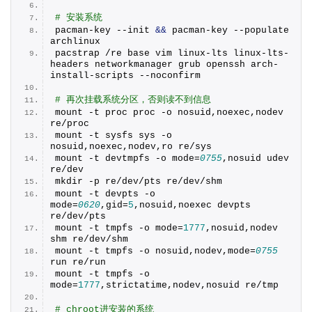
# 安装系统
pacman-key --init 
&&
 pacman-key --populate 
archlinux
pacstrap /re base vim linux-lts linux-lts-
headers networkmanager grub openssh arch-
install-scripts --noconfirm
# 再次挂载系统分区，否则读不到信息
mount -t proc proc -o nosuid,noexec,nodev 
re/proc
mount -t sysfs sys -o 
nosuid,noexec,nodev,ro re/sys
mount -t devtmpfs -o mode=
0755
,nosuid udev 
re/dev
mkdir -p re/dev/pts re/dev/shm
mount -t devpts -o 
mode=
0620
,gid=
5
,nosuid,noexec devpts 
re/dev/pts
mount -t tmpfs -o mode=
1777
,nosuid,nodev 
shm re/dev/shm
mount -t tmpfs -o nosuid,nodev,mode=
0755
run re/run
mount -t tmpfs -o 
mode=
1777
,strictatime,nodev,nosuid re/tmp
# chroot进安装的系统