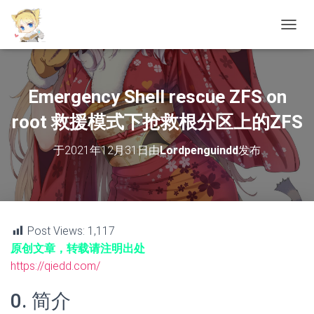
切
换
导
航
Emergency Shell rescue ZFS on
root 救援模式下抢救根分区上的ZFS
于
2021年12月31日
由
Lordpenguindd
发布
Post Views:
1,117
原创文章，转载请注明出处
https://qiedd.com/
0. 简介