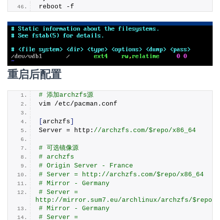
reboot -f
重启后配置
# 添加archzfs源
vim /etc/pacman.
conf
[
archzfs
]
Server = http:
//archzfs.com/$repo/x86_64
# 可选镜像源
# archzfs
# Origin Server - France
# Server = http://archzfs.com/$repo/x86_64
# Mirror - Germany
# Server = 
http://mirror.sum7.eu/archlinux/archzfs/$repo/x
# Mirror - Germany
# Server = 