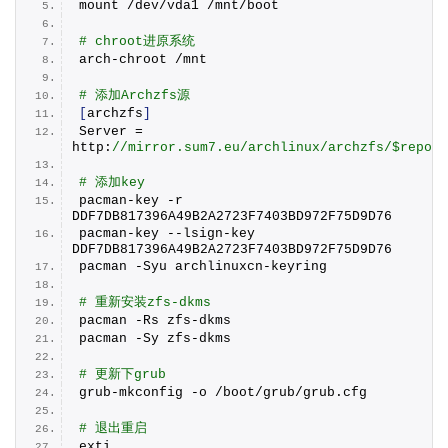
mount /dev/vda1 /mnt/boot
# chroot进原系统
arch-chroot /mnt
# 添加Archzfs源
[
archzfs
]
Server = 
http:
//mirror.sum7.eu/archlinux/archzfs/$repo/x
# 添加key
pacman-key -r 
DDF7DB817396A49B2A2723F7403BD972F75D9D76
pacman-key --lsign-key 
DDF7DB817396A49B2A2723F7403BD972F75D9D76
pacman -Syu archlinuxcn-keyring
# 重新安装zfs-dkms
pacman -Rs zfs-dkms
pacman -Sy zfs-dkms
# 更新下grub
grub-mkconfig -o /boot/grub/grub.
cfg
# 退出重启
exti