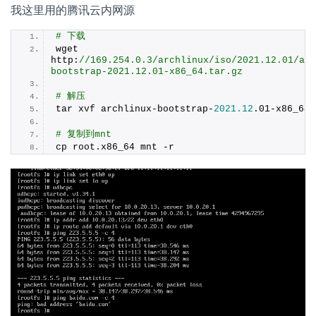
我这里用的腾讯云内网源
# 下载
wget 
http:
//169.254.0.3/archlinux/iso/2021.12.01/arc
bootstrap-2021.12.01-x86_64.tar.gz
# 解压
tar xvf archlinux-bootstrap-
2021.12
.
01
-x86_64.
# 复制到mnt
cp root.
x86_64
 mnt -r