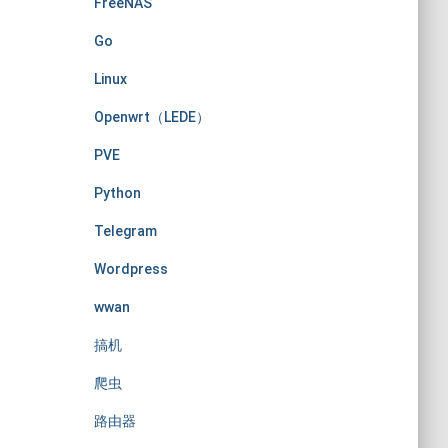
FreeNAS
Go
Linux
Openwrt（LEDE）
PVE
Python
Telegram
Wordpress
wwan
搞机
爬虫
路由器