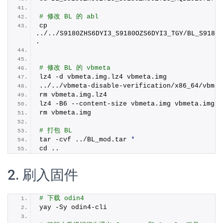
# 修改 BL 的 abl
cp 
../../S9180ZHS6DYI3_S9180OZS6DYI3_TGY/BL_S9180Z
.
# 修改 BL 的 vbmeta
lz4 -d vbmeta.
img
.
lz4
 vbmeta.
img
../../vbmeta-disable-verification/x86_64/vbmet
rm vbmeta.
img
.
lz4
lz4 -B6 --content-size vbmeta.
img
 vbmeta.
img
.
l
rm vbmeta.
img
# 打包 BL
tar -cvf ../BL_mod.
tar
*
cd ..
2. 刷入固件
# 下载 odin4
yay -Sy odin4-cli