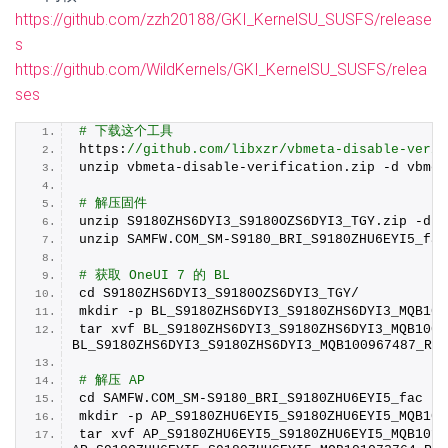
https://github.com/zzh20188/GKI_KernelSU_SUSFS/release
s
https://github.com/WildKernels/GKI_KernelSU_SUSFS/relea
ses
# 下载这个工具
https:
//github.com/libxzr/vbmeta-disable-verif
unzip vbmeta-disable-verification.
zip
 -d vbmet
# 解压固件
unzip S9180ZHS6DYI3_S9180OZS6DYI3_TGY.
zip
 -d S
unzip SAMFW.
COM_SM
-S9180_BRI_S9180ZHU6EYI5_fac
# 获取 OneUI 7 的 BL
cd S9180ZHS6DYI3_S9180OZS6DYI3_TGY/
mkdir -p BL_S9180ZHS6DYI3_S9180ZHS6DYI3_MQB100
tar xvf BL_S9180ZHS6DYI3_S9180ZHS6DYI3_MQB1009
BL_S9180ZHS6DYI3_S9180ZHS6DYI3_MQB100967487_REV
# 解压 AP
cd SAMFW.
COM_SM
-S9180_BRI_S9180ZHU6EYI5_fac
mkdir -p AP_S9180ZHU6EYI5_S9180ZHU6EYI5_MQB101
tar xvf AP_S9180ZHU6EYI5_S9180ZHU6EYI5_MQB1010