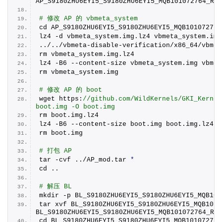
AP_S9180ZHU6EYI5_S9180ZHU6EYI5_MQB101072764_REV
# 修改 AP 的 vbmeta_system
cd AP_S9180ZHU6EYI5_S9180ZHU6EYI5_MQB101072764
lz4 -d vbmeta_system.
img
.
lz4
 vbmeta_system.
img
../../vbmeta-disable-verification/x86_64/vbmet
rm vbmeta_system.
img
.
lz4
lz4 -B6 --content-size vbmeta_system.
img
 vbmet
rm vbmeta_system.
img
# 修改 AP 的 boot
wget https:
//github.com/WildKernels/GKI_Kernel
boot.img -O boot.img
rm boot.
img
.
lz4
lz4 -B6 --content-size boot.
img
 boot.
img
.
lz4
rm boot.
img
# 打包 AP
tar -cvf ../AP_mod.
tar
*
cd ..
# 解压 BL
mkdir -p BL_S9180ZHU6EYI5_S9180ZHU6EYI5_MQB101
tar xvf BL_S9180ZHU6EYI5_S9180ZHU6EYI5_MQB1010
BL_S9180ZHU6EYI5_S9180ZHU6EYI5_MQB101072764_REV
cd BL_S9180ZHU6EYI5_S9180ZHU6EYI5_MQB101072764