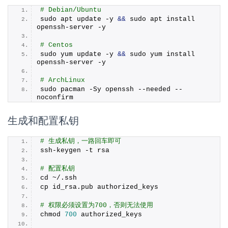
# Debian/Ubuntu
sudo apt update -y 
&&
 sudo apt install 
openssh-server -y
# Centos
sudo yum update -y 
&&
 sudo yum install 
openssh-server -y
# ArchLinux
sudo pacman -Sy openssh --needed --
noconfirm
生成和配置私钥
# 生成私钥，一路回车即可
ssh-keygen -t rsa
# 配置私钥
cd ~/.ssh
cp id_rsa.
pub
 authorized_keys
# 权限必须设置为700，否则无法使用
chmod 
700
 authorized_keys