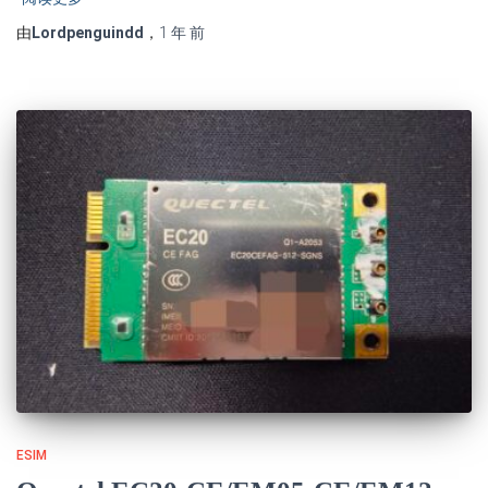
由
Lordpenguindd
，
1 年
前
ESIM