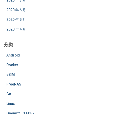
2020 年 7 月
2020 年 6 月
2020 年 5 月
2020 年 4 月
分类
Android
Docker
eSIM
FreeNAS
Go
Linux
Openwrt（LEDE）