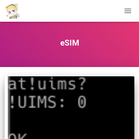
切
换
导
航
eSIM