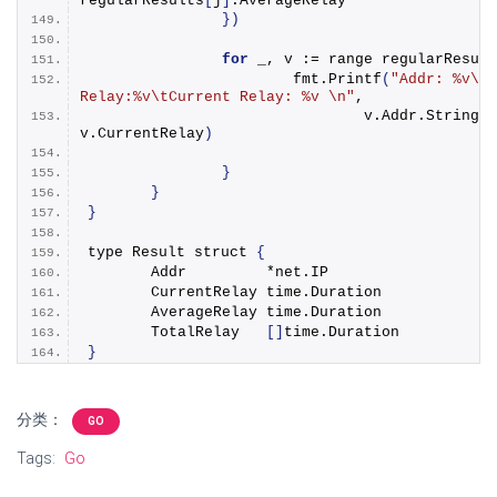
regularResults
[
j
]
.
AverageRelay
})
for
 _, v := range regularResult
			fmt.
Printf
(
"Addr: %v\tA
Relay:%v\tCurrent Relay: %v \n"
,
				v.
Addr
.
String
()
v.
CurrentRelay
)
}
}
}
type Result struct 
{
	Addr         *net.
IP
	CurrentRelay time.
Duration
	AverageRelay time.
Duration
	TotalRelay   
[]
time.
Duration
}
分类：
GO
Tags:
Go