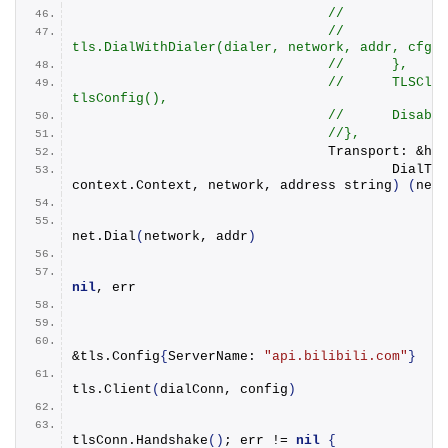
//
//		return 
tls.DialWithDialer(dialer, network, addr, cfg)
//	},
//	TLSClientConfig:    
tlsConfig(),
//	Disa
//},
				Transport: &ht
					Dial
context.
Context
, network, address string
)
(
net.
						dialConn, err :=
net.
Dial
(
network, addr
)
nil
, err
						config :=
&tls.
Config
{
ServerName: 
"api.bilibili.com"
}
						tlsConn :=
tls.
Client
(
dialConn, config
)
tlsConn.
Handshake
()
; err != 
nil
{