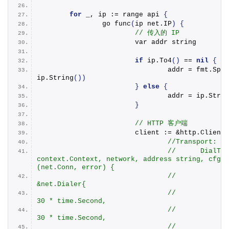
for
 _, ip := range api 
{
		go 
func
(
ip net.
IP
)
{
// 传入的 IP
			var addr string
if
 ip.
To4
()
 == 
nil
{
				addr = fmt.
Spri
ip.
String
())
}
else
{
				addr = ip.
Strin
}
// HTTP 客户端
			client := &http.
Client
{
//Transport: &h
//	DialTLSContext: func(ctx 
context.Context, network, address string, cfg *
(net.Conn, error) {
//		dialer := 
&net.Dialer{
//			Timeout:   
30 * time.Second,
//			KeepAlive: 
30 * time.Second,