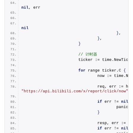
nil
, err
nil
}
,
}
,
}
// 计时器
			ticker := time.
NewTicke
for
 range ticker.
C
{
				now := time.
Now
				req, err := ht
"https://api.bilibili.com/x/report/click/now"
, 
if
 err != 
nil
{
panic
(
e
}
				resp, err := c
if
 err != 
nil
{