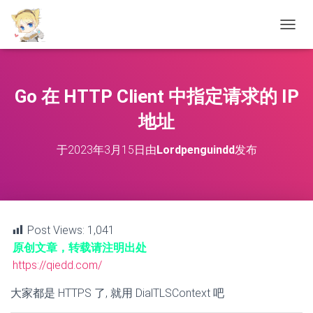
切
换
导
航
Go 在 HTTP Client 中指定请求的 IP
地址
于
2023年3月15日
由
Lordpenguindd
发布
Post Views:
1,041
原创文章，转载请注明出处
https://qiedd.com/
大家都是 HTTPS 了, 就用 DialTLSContext 吧