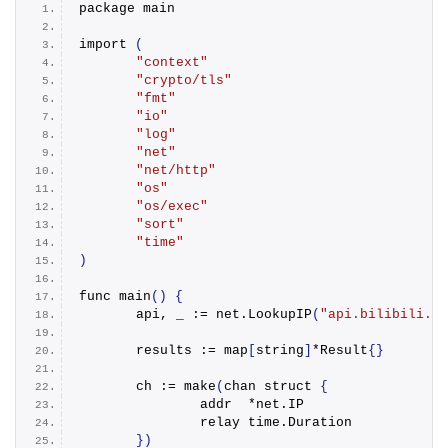
package main
import
(
"context"
"crypto/tls"
"fmt"
"io"
"log"
"net"
"net/http"
"os"
"os/exec"
"sort"
"time"
)
func 
main
()
{
	api, _ := net.
LookupIP
(
"api.bilibili.co
	results := map
[
string
]
*Result
{}
	ch := 
make
(
chan struct 
{
		addr  *net.
IP
		relay time.
Duration
})