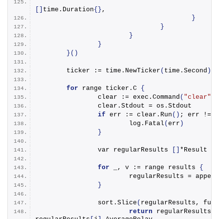
[]
time.
Duration
{}
,
}
}
}
}
}()
	ticker := time.
NewTicker
(
time.
Second
)
for
 range ticker.
C
{
		clear := exec.
Command
(
"clear"
)
		clear.
Stdout
 = os.
Stdout
if
 err := clear.
Run
()
; err != 
n
			log.
Fatal
(
err
)
}
		var regularResults 
[]
*Result
for
 _, v := range results 
{
			regularResults = 
append
}
		sort.
Slice
(
regularResults, 
func
return
 regularResults
[
i