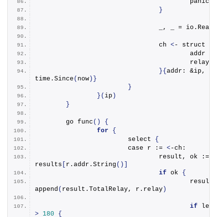
panic
(
e
}
				_, _ = io.
ReadA
				ch 
<
- struct 
{
					addr 
					relay
}{
addr: &ip, re
time.
Since
(
now
)}
}
}(
ip
)
}
	go 
func
()
{
for
{
			select 
{
			case r := 
<
-ch:
				result, ok := 
results
[
r.
addr
.
String
()]
if
 ok 
{
					result.
append
(
result.
TotalRelay
, r.
relay
)
if
len
(
>
180
{