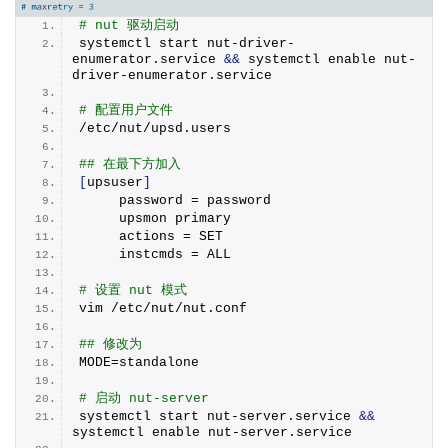
# nut 驱动启动
systemctl start nut-driver-
enumerator.
service
&&
 systemctl enable nut-
driver-enumerator.
service
# 配置用户文件
/etc/nut/upsd.
users
## 在最下方加入
[
upsuser
]
     password = password
     upsmon primary
     actions = SET
     instcmds = ALL
# 设置 nut 模式
vim /etc/nut/nut.
conf
## 修改为
MODE=standalone
# 启动 nut-server
systemctl start nut-server.
service
&&
systemctl enable nut-server.
service