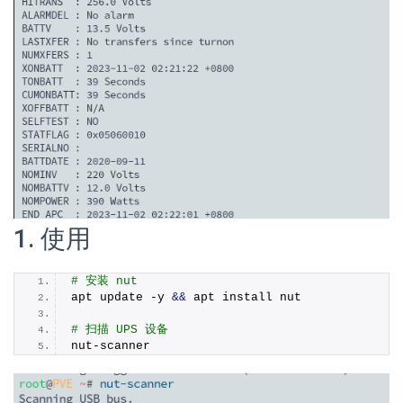
1. 使用
# 安装 nut
apt update -y 
&&
 apt install nut
# 扫描 UPS 设备
nut-scanner