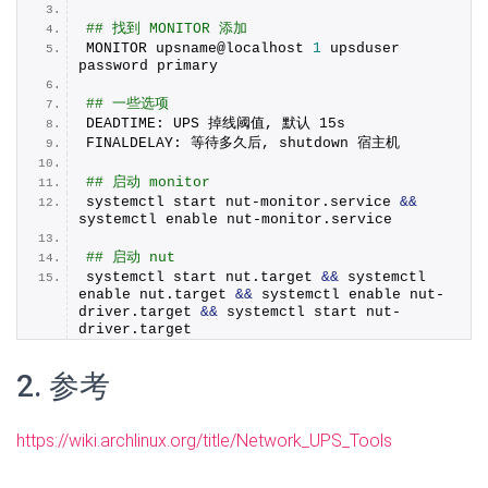
## 找到 MONITOR 添加
MONITOR upsname@localhost 
1
 upsduser 
password primary
## 一些选项
DEADTIME: UPS 掉线阈值, 默认 15s
FINALDELAY: 等待多久后, shutdown 宿主机
## 启动 monitor
systemctl start nut-monitor.
service
&&
systemctl enable nut-monitor.
service
## 启动 nut
systemctl start nut.
target
&&
 systemctl 
enable nut.
target
&&
 systemctl enable nut-
driver.
target
&&
 systemctl start nut-
driver.
target
2. 参考
https://wiki.archlinux.org/title/Network_UPS_Tools