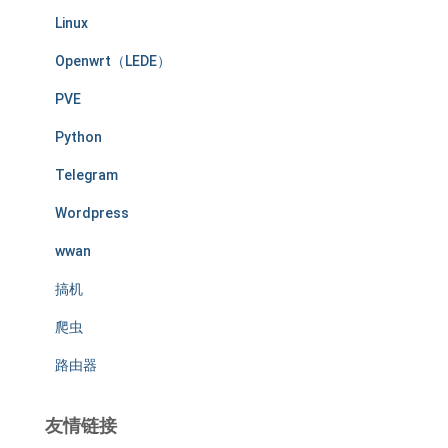
Linux
Openwrt（LEDE）
PVE
Python
Telegram
Wordpress
wwan
搞机
爬虫
路由器
友情链接