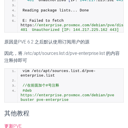
401
  Unauthorized 
[
IP: 
144.217
.
225
.
162
443
]
Reading package lists... Done
E: Failed to fetch 
https:
//enterprise.proxmox.com/debian/pve/dists/
401  Unauthorized [IP: 144.217.225.162 443]
原因是PVE 6.2 之后默认使用订阅用户的源
因此，将 /etc/apt/sources.list.d/pve-enterprise.list 的内容
注释掉即可
vim /etc/apt/sources.
list
.
d
/pve-
enterprise.
list
//在前面加个#号注释
#deb 
https://enterprise.proxmox.com/debian/pve 
buster pve-enterprise
其他教程
更新PVE