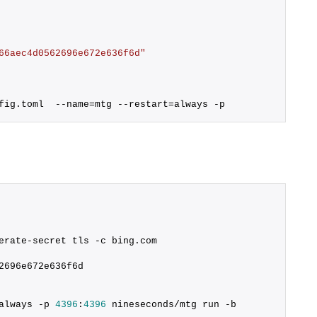
66aec4d0562696e672e636f6d"
fig.
toml
  --name=mtg --restart=always -p 
erate-secret tls -c bing.
com
2696e672e636f6d
always -p 
4396
:
4396
 nineseconds/mtg run -b 