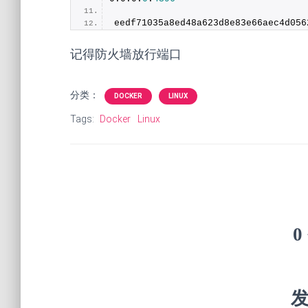
eedf71035a8ed48a623d8e83e66aec4d056
记得防火墙放行端口
分类：
DOCKER
LINUX
Tags:
Docker
Linux
0