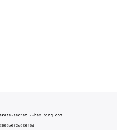
erate-secret --hex bing.
com
2696e672e636f6d