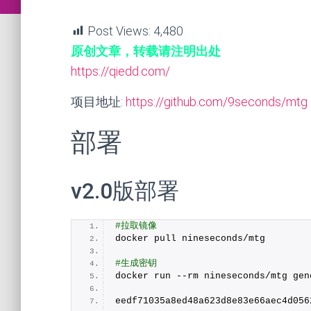
Post Views:
4,480
原创文章，转载请注明出处
https://qiedd.com/
项目地址:
https://github.com/9seconds/mtg
部署
v2.0版部署
#拉取镜像
docker pull nineseconds/mtg
#生成密钥
docker run --rm nineseconds/mtg gen
eedf71035a8ed48a623d8e83e66aec4d056