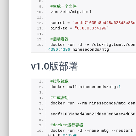
#生成一个文件
vim /etc/mtg.
toml
secret = 
"eedf71035a8ed48a623d8e83e
bind-to = 
"0.0.0.0:4396"
#启动容器
docker run -d -v /etc/mtg.
toml
:/con
4396
:
4396
 nineseconds/mtg
v1.0版部署
#拉取镜像
docker pull nineseconds/mtg:
1
#生成密钥
docker run --rm nineseconds/mtg gen
eedf71035a8ed48a623d8e83e66aec4d056
#docker运行容器
docker run -d --name=mtg --restart=
0
.
0
.
0
.
0
:
4396