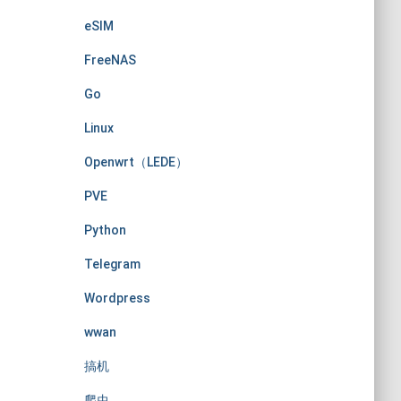
eSIM
FreeNAS
Go
Linux
Openwrt（LEDE）
PVE
Python
Telegram
Wordpress
wwan
搞机
爬虫