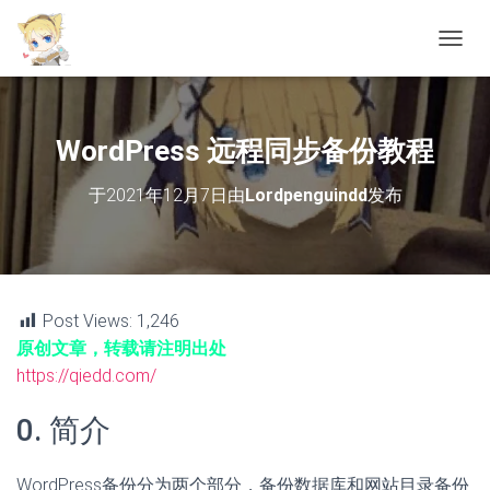
切
换
导
航
WordPress 远程同步备份教程
于
2021年12月7日
由
Lordpenguindd
发布
Post Views:
1,246
原创文章，转载请注明出处
https://qiedd.com/
0. 简介
WordPress备份分为两个部分，备份数据库和网站目录备份