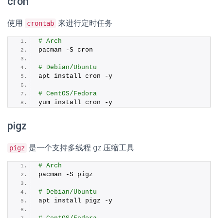
cron
使用
来进行定时任务
crontab
# Arch
pacman -S cron
# Debian/Ubuntu
apt install cron -y
# CentOS/Fedora
yum install cron -y
pigz
是一个支持多线程 gz 压缩工具
pigz
# Arch
pacman -S pigz
# Debian/Ubuntu
apt install pigz -y