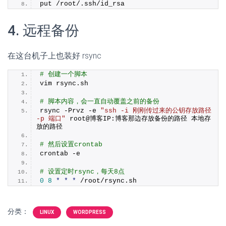
put /root/.ssh/id_rsa 
4. 远程备份
在这台机子上也装好 rsync
# 创建一个脚本
vim rsync.
sh
# 脚本内容，会一直自动覆盖之前的备份
rsync -Prvz -e 
"ssh -i 刚刚传过来的公钥存放路径 
-p 端口"
 root@博客IP:博客那边存放备份的路径 本地存
放的路径
# 然后设置crontab
crontab -e
# 设置定时rsync，每天8点
0
8
*
*
*
 /root/rsync.
sh
分类：
LINUX
WORDPRESS