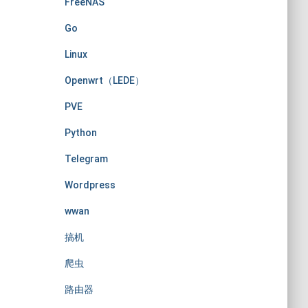
FreeNAS
Go
Linux
Openwrt（LEDE）
PVE
Python
Telegram
Wordpress
wwan
搞机
爬虫
路由器