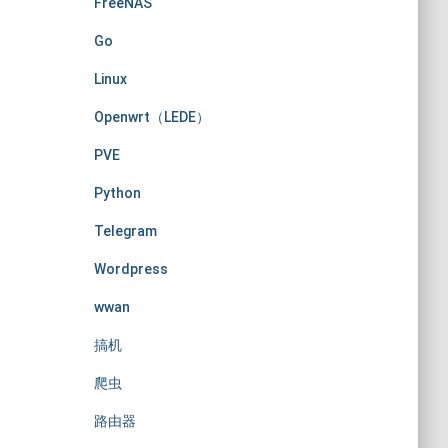
FreeNAS
Go
Linux
Openwrt（LEDE）
PVE
Python
Telegram
Wordpress
wwan
搞机
爬虫
路由器