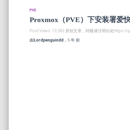
PVE
Proxmox（PVE）下安装署爱快
Post Views: 13,383 原创文章，转载请注明出处https://qi
由
Lordpenguindd
，
6 年
前