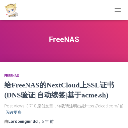
切
换
导
航
FreeNAS
FREENAS
给FreeNAS的NextCloud上SSL证书
(DNS验证|自动续签|基于acme.sh)
Post Views: 3,710 原创文章，转载请注明出处https://qiedd.com/ 前
阅读更多
由
Lordpenguindd
，
6 年
前