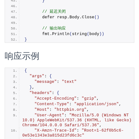
}
// 延迟关闭
	defer resp.
Body
.
Close
()
// 输出响应
	fmt.
Println
(
string
(
body
))
}
响应示例
{
"args"
: 
{
"message"
: 
"text"
}
, 
"headers"
: 
{
"Accept-Encoding"
: 
"gzip"
, 
"Content-Type"
: 
"application/json"
, 
"Host"
: 
"httpbin.org"
, 
"User-Agent"
: 
"Mozilla/5.0 (Windows NT 
10.0) AppleWebKit/537.36 (KHTML, like Gecko) 
Chrome/104.0.0.0 Safari/537.36"
, 
"X-Amzn-Trace-Id"
: 
"Root=1-62f0b5c6-
0e53e1343e3a815d23fd6c3c"