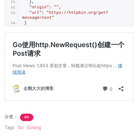
}
, 
"origin"
: 
""
, 
"url"
: 
"https://httpbin.org/get?
message=text"
}
分类：
GO
Tags:
Go
Golang