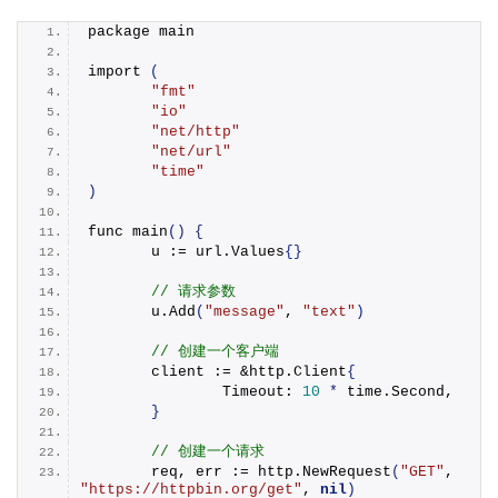
package main
import
(
"fmt"
"io"
"net/http"
"net/url"
"time"
)
func 
main
()
{
	u := url.
Values
{}
// 请求参数
	u.
Add
(
"message"
, 
"text"
)
// 创建一个客户端
	client := &http.
Client
{
		Timeout: 
10
*
 time.
Second
,
}
// 创建一个请求
	req, err := http.
NewRequest
(
"GET"
, 
"https://httpbin.org/get"
, 
nil
)