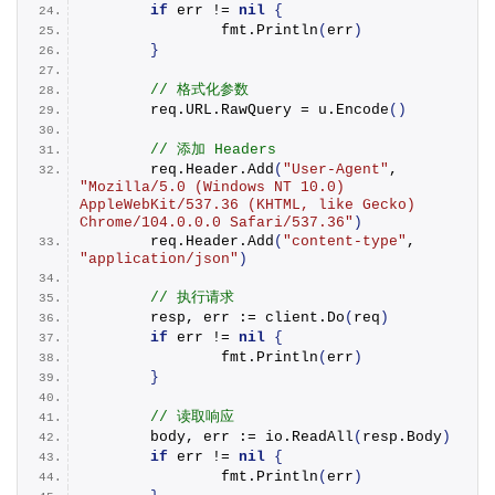
if
 err != 
nil
{
		fmt.
Println
(
err
)
}
// 格式化参数
	req.
URL
.
RawQuery
 = u.
Encode
()
// 添加 Headers
	req.
Header
.
Add
(
"User-Agent"
, 
"Mozilla/5.0 (Windows NT 10.0) 
AppleWebKit/537.36 (KHTML, like Gecko) 
Chrome/104.0.0.0 Safari/537.36"
)
	req.
Header
.
Add
(
"content-type"
, 
"application/json"
)
// 执行请求
	resp, err := client.
Do
(
req
)
if
 err != 
nil
{
		fmt.
Println
(
err
)
}
// 读取响应
	body, err := io.
ReadAll
(
resp.
Body
)
if
 err != 
nil
{
		fmt.
Println
(
err
)